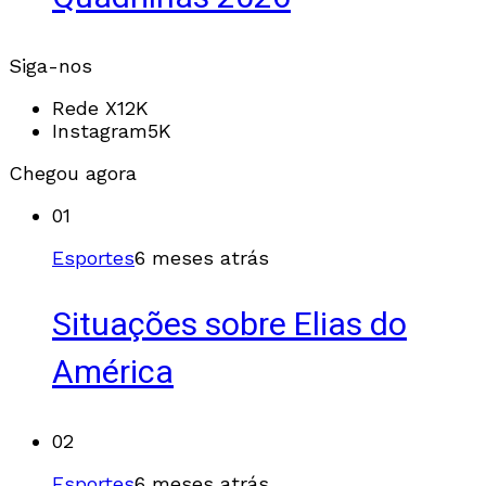
Siga-nos
Rede X
12K
Instagram
5K
Chegou agora
01
Esportes
6 meses atrás
Situações sobre Elias do
América
02
Esportes
6 meses atrás