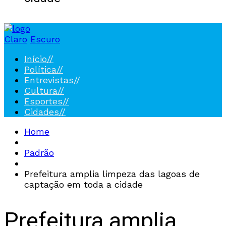
Claro
Escuro
Início
//
Política
//
Entrevistas
//
Cultura
//
Esportes
//
Cidades
//
Home
Padrão
Prefeitura amplia limpeza das lagoas de
captação em toda a cidade
Prefeitura amplia