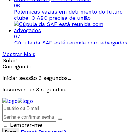
06
Polêmicas vazias em detrimento do futuro
clube. O ABC precisa de união
07
Cúpula da SAF está reunida com advogados
Mostrar Mais
Subir!
Carregando
Iniciar sessão
3
segundos...
Inscrever-se
3
segundos...
Lembrar-me
Forgot Password?