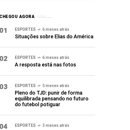
CHEGOU AGORA
01
ESPORTES
6 meses atrás
Situações sobre Elias do América
02
ESPORTES
6 meses atrás
A resposta está nas fotos
03
ESPORTES
5 meses atrás
Pleno do TJD: punir de forma
equilibrada pensando no futuro
do futebol potiguar
04
ESPORTES
3 meses atrás