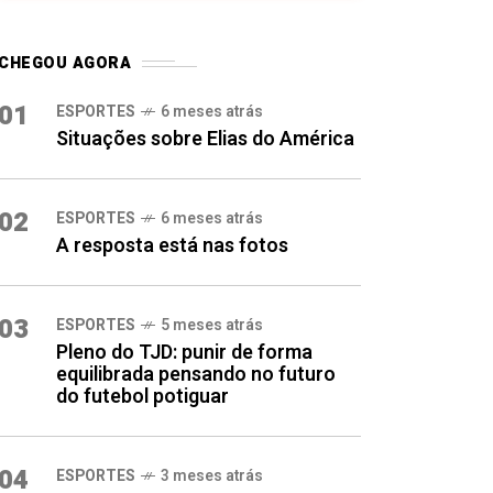
CHEGOU AGORA
01
ESPORTES
6 meses atrás
Situações sobre Elias do América
02
ESPORTES
6 meses atrás
A resposta está nas fotos
03
ESPORTES
5 meses atrás
Pleno do TJD: punir de forma
equilibrada pensando no futuro
do futebol potiguar
04
ESPORTES
3 meses atrás