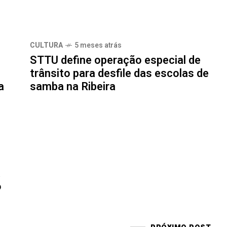
CULTURA
5 meses atrás
STTU define operação especial de
trânsito para desfile das escolas de
a
samba na Ribeira
a
6