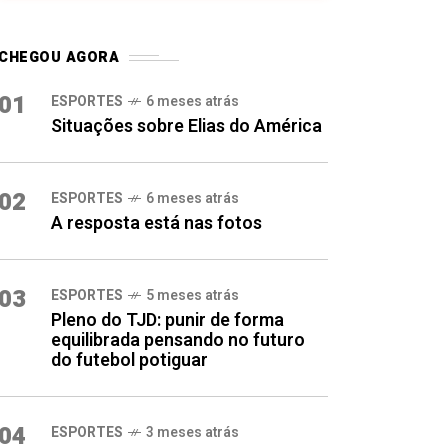
CHEGOU AGORA
01
ESPORTES
6 meses atrás
Situações sobre Elias do América
02
ESPORTES
6 meses atrás
A resposta está nas fotos
03
ESPORTES
5 meses atrás
Pleno do TJD: punir de forma
equilibrada pensando no futuro
do futebol potiguar
04
ESPORTES
3 meses atrás