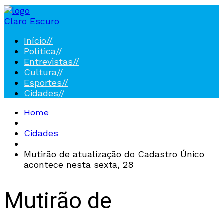
Claro
Escuro
Início
//
Política
//
Entrevistas
//
Cultura
//
Esportes
//
Cidades
//
Home
Cidades
Mutirão de atualização do Cadastro Único
acontece nesta sexta, 28
Mutirão de