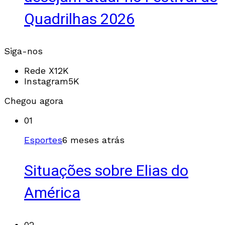
Quadrilhas 2026
Siga-nos
Rede X
12K
Instagram
5K
Chegou agora
01
Esportes
6 meses atrás
Situações sobre Elias do
América
02