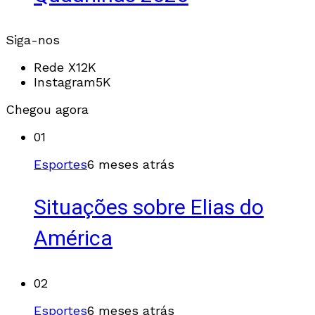
Siga-nos
Rede X
12K
Instagram
5K
Chegou agora
01
Esportes
6 meses atrás
Situações sobre Elias do
América
02
Esportes
6 meses atrás