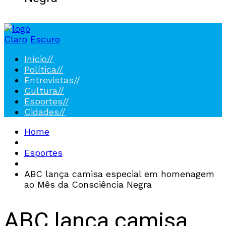
Claro
Escuro
Início
//
Política
//
Entrevistas
//
Cultura
//
Esportes
//
Cidades
//
Home
Esportes
ABC lança camisa especial em homenagem
ao Mês da Consciência Negra
ABC lança camisa