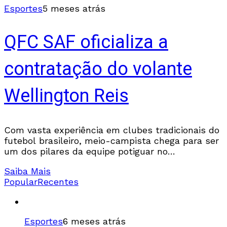
Esportes
5 meses atrás
QFC SAF oficializa a
contratação do volante
Wellington Reis
Com vasta experiência em clubes tradicionais do
futebol brasileiro, meio-campista chega para ser
um dos pilares da equipe potiguar no
campeonato estadual. O QFC SAF anunciou
Saiba Mais
oficialmente, nesta quinta (26),
Popular
Recentes
Esportes
6 meses atrás