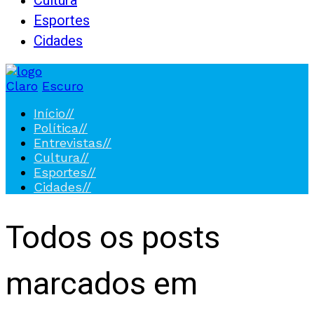
Cultura
Esportes
Cidades
Claro
Escuro
Início
//
Política
//
Entrevistas
//
Cultura
//
Esportes
//
Cidades
//
Todos os posts
marcados em