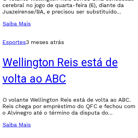
cerebral no jogo de quarta-feira (6), diante da
Juazeirense/BA, e precisou ser substituído
durante o intervalo da partida. O jogador ficou
Saiba Mais
sob os
Esportes
3 meses atrás
Wellington Reis está de
volta ao ABC
O volante Wellington Reis está de volta ao ABC.
Reis chega por empréstimo do QFC e fechou com
o Alvinegro até o término da disputa do
Campeonato Brasileiro da Série
Saiba Mais