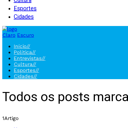
Cultura
Esportes
Cidades
Claro
Escuro
Início
//
Política
//
Entrevistas
//
Cultura
//
Esportes
//
Cidades
//
Todos os posts marc
1
Artigo