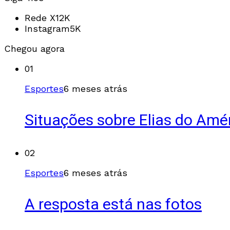
Rede X
12K
Instagram
5K
Chegou agora
01
Esportes
6 meses atrás
Situações sobre Elias do Amé
02
Esportes
6 meses atrás
A resposta está nas fotos