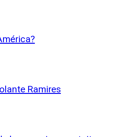
 América?
volante Ramires