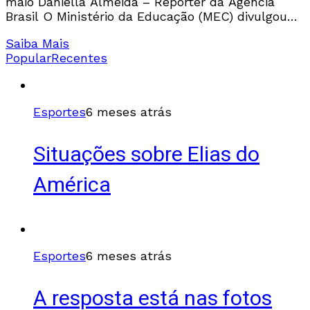
maio Daniella Almeida – Repórter da Agência
Brasil O Ministério da Educação (MEC) divulgou
nesta quinta-feira (7) o resultado da chamada
Saiba Mais
única dos
Popular
Recentes
Esportes
6 meses atrás
Situações sobre Elias do
América
Esportes
6 meses atrás
A resposta está nas fotos