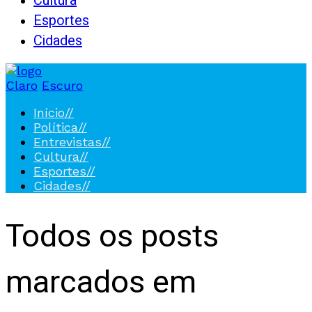
Cultura
Esportes
Cidades
Claro
Escuro
Início
//
Política
//
Entrevistas
//
Cultura
//
Esportes
//
Cidades
//
Todos os posts
marcados em