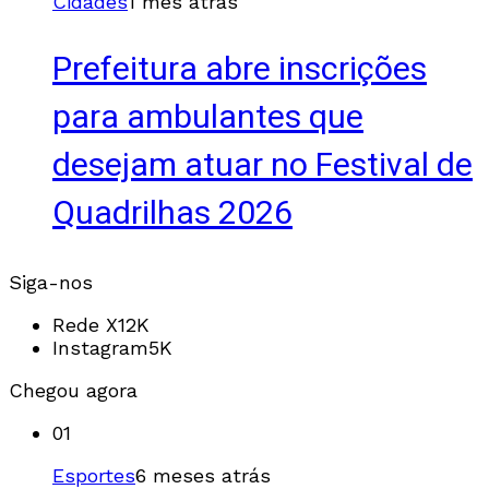
Cidades
1 mês atrás
Prefeitura abre inscrições
para ambulantes que
desejam atuar no Festival de
Quadrilhas 2026
Siga-nos
Rede X
12K
Instagram
5K
Chegou agora
01
Esportes
6 meses atrás