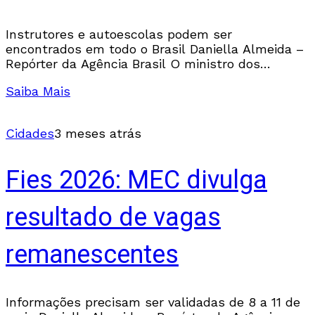
Instrutores e autoescolas podem ser
encontrados em todo o Brasil Daniella Almeida –
Repórter da Agência Brasil O ministro dos
Transportes, George Santoro, lançou, nesta
Saiba Mais
quarta-feira (6), a Nova Jornada do
Cidades
3 meses atrás
Fies 2026: MEC divulga
resultado de vagas
remanescentes
Informações precisam ser validadas de 8 a 11 de