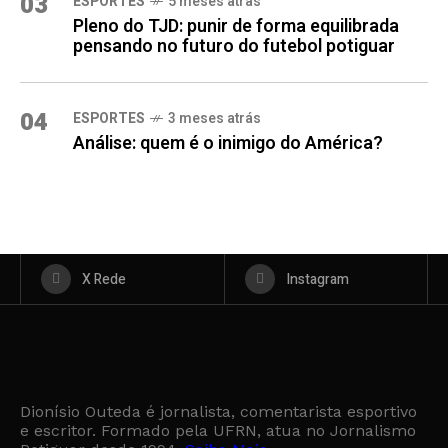
03
ESPORTES
5 meses atrás
Pleno do TJD: punir de forma equilibrada
pensando no futuro do futebol potiguar
04
ESPORTES
3 meses atrás
Análise: quem é o inimigo do América?
X Rede
Instagram
Dionísio Outeda é jornalista, comentarista esportivo
e escritor. Formado pela UFRN, atua no Jornalismo