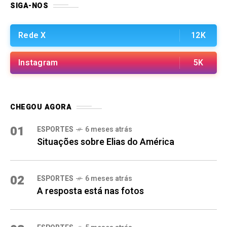
SIGA-NOS
Rede X
12K
Instagram
5K
CHEGOU AGORA
01
ESPORTES
6 meses atrás
Situações sobre Elias do América
02
ESPORTES
6 meses atrás
A resposta está nas fotos